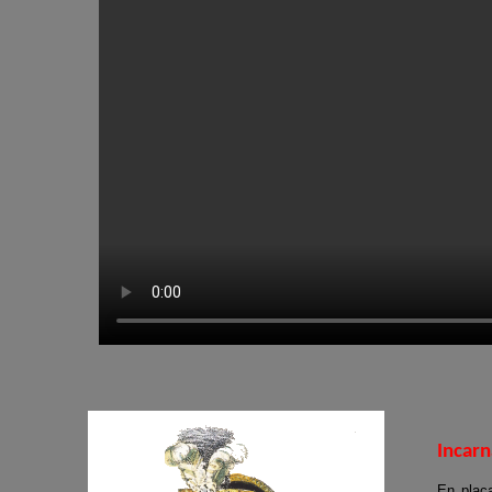
Incarn
En placa