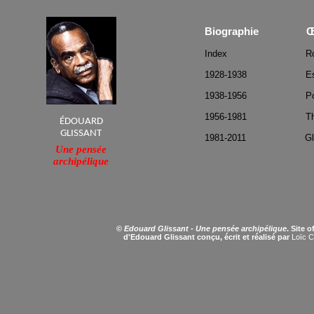
Biographie 
Index
R
1928-1938
E
1938-1956
P
1956-1981
T
ÉDOUARD
GLISSANT
1981-2011
Gl
Une pensée
archipélique
©
Edouard Glissant - Une pensée archipélique
. Site of
d'Edouard Glissant conçu, écrit et réalisé par
Loïc C