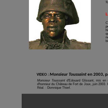
T
L
C
p
h
q
n
b
Monsieur Toussaint
en 2003, p
VIDEO :
Monsieur Toussaint
d'Edouard Glissant, mis en 
d'honneur du Château de Fort de Joux, juin 2003.
Réal. : Domnique Thierl.