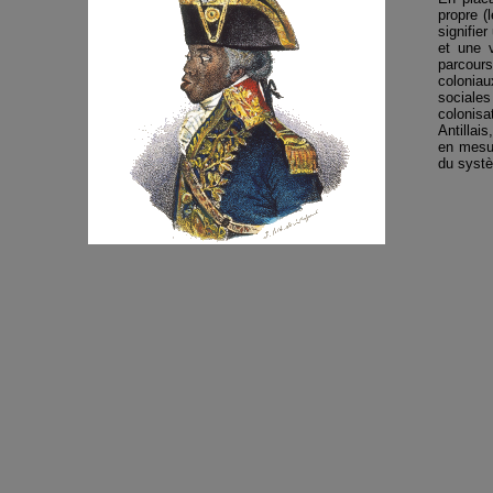
propre (
signifie
et une v
parcour
coloniau
sociales
colonisa
Antillai
en mesur
du systè