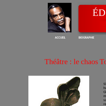
ÉD
ACCUEIL
BIOGRAPHIE
Théâtre : le chaos T
S
h
G
m
s
r